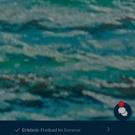
Jetzt buchen ❤️
Hotelüberblick 👀
1
neues Saunahaus mit Entdeckersauna