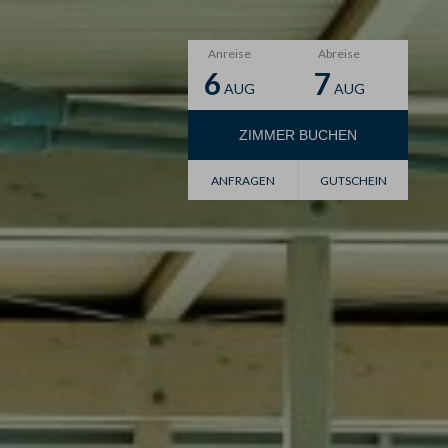
Anreise
Abreise
6
7
AUG
AUG
ZIMMER
BUCHEN
Gutschein
ANFRAGEN