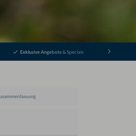
1
Zahlreiche Inklusivleistungen
usammenfassung
swahl