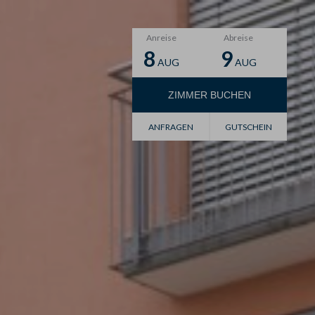
Anreise
Abreise
8
9
AUG
AUG
ZIMMER
BUCHEN
Gutschein
ANFRAGEN