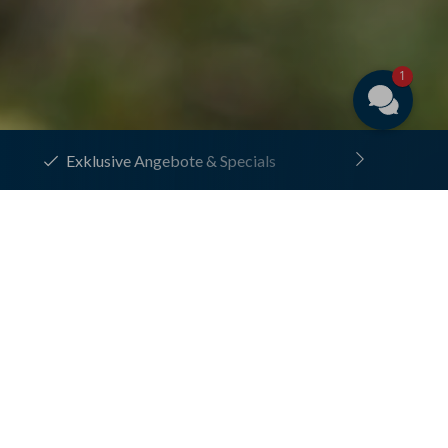
Hotelüberblick 👀
1
Zahlreiche Inklusivleistungen
usammenfassung
swahl