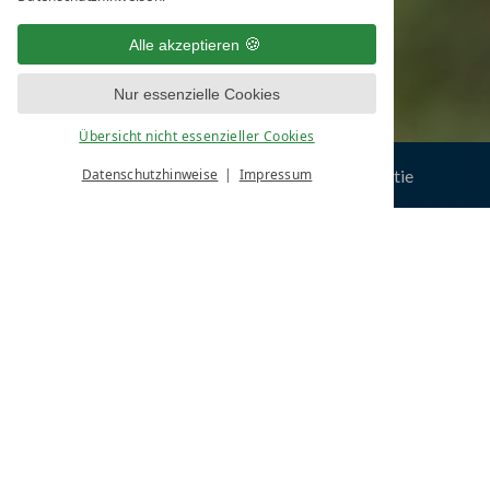
Alle akzeptieren
Nur essenzielle Cookies
Übersicht nicht essenzieller Cookies
130 Zimmer mit viel Platz
Datenschutzhinweise
Impressum
An- und Abreise
13%
Anreise:
keine Au
Reisedatum
Übernachtungen