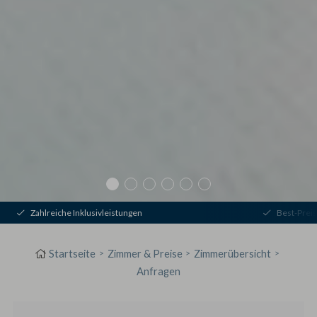
usivleistungen
Best-Preis-Garantie
Startseite
Zimmer & Preise
Zimmerübersicht
Anfragen