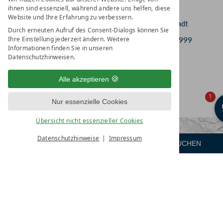
ihnen sind essenziell, während andere uns helfen, diese
HOTEL AM VITALPARK
Website und Ihre Erfahrung zu verbessern.
In der Leineaue 2
DE-37308 Heilbad Heiligenstadt
Durch erneuten Aufruf des Consent-Dialogs können Sie
Ihre Einstellung jederzeit ändern. Weitere
+49 (0)3606 6637-0
+49 (0)3606 6637-999
Informationen finden Sie in unseren
Datenschutzhinweisen.
info@hotel-am-vitalpark.de
Alle akzeptieren
1
Nur essenzielle Cookies
Übersicht nicht essenzieller Cookies
Datenschutzhinweise
Impressum
ANFRAGEN
ZIMMER
BUCHEN
Menü